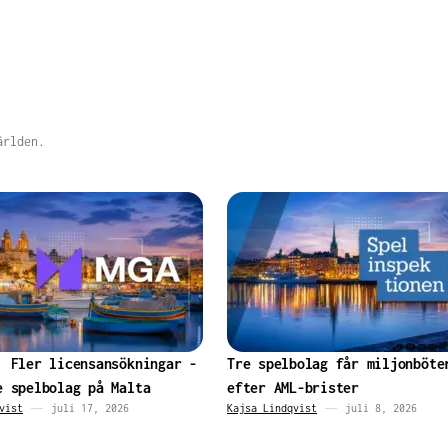
ärlden.
: Fler licensansökningar -
Tre spelbolag får miljonböte
e spelbolag på Malta
efter AML-brister
vist
juli 17, 2026
Kajsa Lindqvist
juli 8, 2026