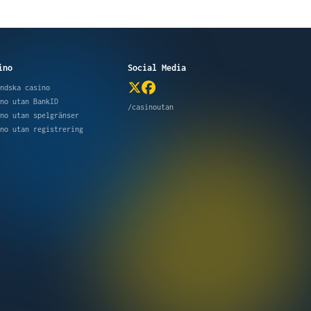
ino
Social Media
ndska casino
no utan BankID
/casinoutan
no utan spelgränser
no utan registrering