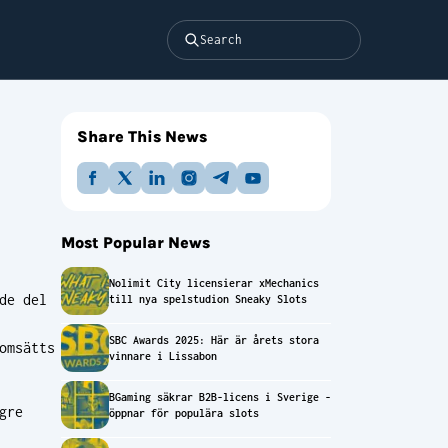
Share This News
Most Popular News
Nolimit City licensierar xMechanics
de del
till nya spelstudion Sneaky Slots
SBC Awards 2025: Här är årets stora
omsätts
vinnare i Lissabon
BGaming säkrar B2B-licens i Sverige -
gre
öppnar för populära slots