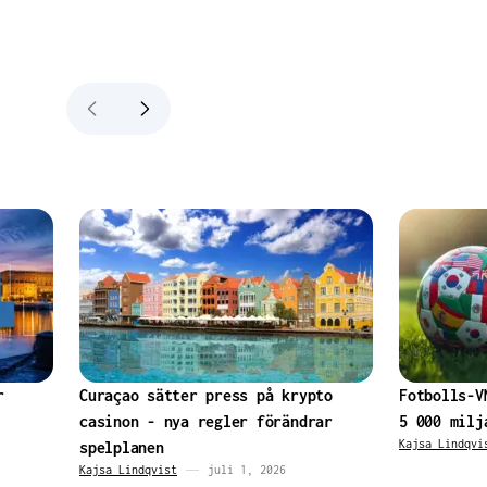
r
Curaçao sätter press på krypto
Fotbolls-V
casinon - nya regler förändrar
5 000 milj
Kajsa Lindqvi
spelplanen
Kajsa Lindqvist
juli 1, 2026