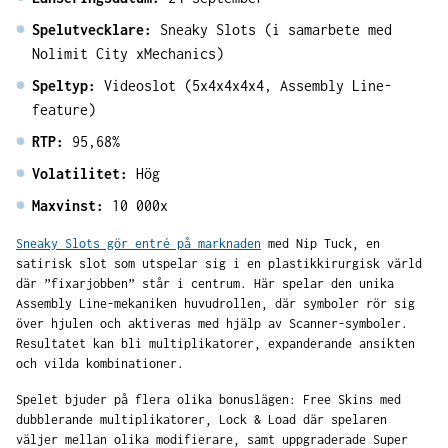
Spelutvecklare:
Sneaky Slots (i samarbete med
Nolimit City xMechanics)
Speltyp:
Videoslot (5x4x4x4x4, Assembly Line-
feature)
RTP:
95,68%
Volatilitet:
Hög
Maxvinst:
10 000x
Sneaky Slots gör entré på marknaden
med Nip Tuck, en
satirisk slot som utspelar sig i en plastikkirurgisk värld
där ”fixarjobben” står i centrum. Här spelar den unika
Assembly Line-mekaniken huvudrollen, där symboler rör sig
över hjulen och aktiveras med hjälp av Scanner-symboler.
Resultatet kan bli multiplikatorer, expanderande ansikten
och vilda kombinationer.
Spelet bjuder på flera olika bonuslägen: Free Skins med
dubblerande multiplikatorer, Lock & Load där spelaren
väljer mellan olika modifierare, samt uppgraderade Super