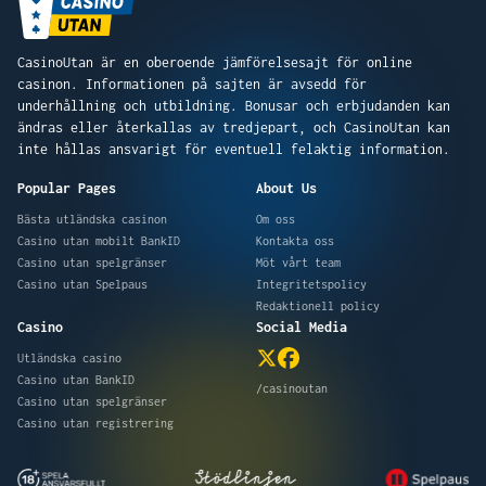
CasinoUtan är en oberoende jämförelsesajt för online
casinon. Informationen på sajten är avsedd för
underhållning och utbildning. Bonusar och erbjudanden kan
ändras eller återkallas av tredjepart, och CasinoUtan kan
inte hållas ansvarigt för eventuell felaktig information.
Popular Pages
About Us
Bästa utländska casinon
Om oss
Casino utan mobilt BankID
Kontakta oss
Casino utan spelgränser
Möt vårt team
Casino utan Spelpaus
Integritetspolicy
Redaktionell policy
Casino
Social Media
Utländska casino
Casino utan BankID
/casinoutan
Casino utan spelgränser
Casino utan registrering