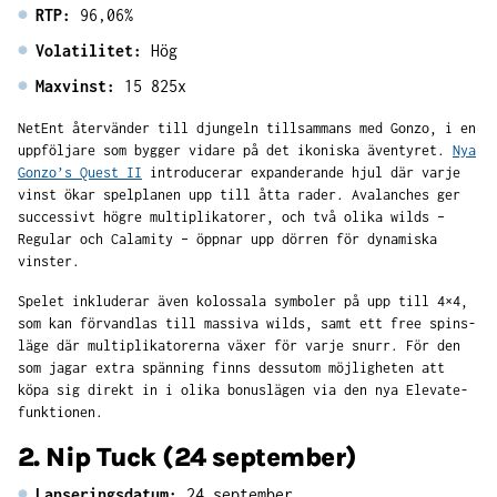
RTP:
96,06%
Volatilitet:
Hög
Maxvinst:
15 825x
NetEnt återvänder till djungeln tillsammans med Gonzo, i en
uppföljare som bygger vidare på det ikoniska äventyret.
Nya
Gonzo’s Quest II
introducerar expanderande hjul där varje
vinst ökar spelplanen upp till åtta rader. Avalanches ger
successivt högre multiplikatorer, och två olika wilds –
Regular och Calamity – öppnar upp dörren för dynamiska
vinster.
Spelet inkluderar även kolossala symboler på upp till 4×4,
som kan förvandlas till massiva wilds, samt ett free spins-
läge där multiplikatorerna växer för varje snurr. För den
som jagar extra spänning finns dessutom möjligheten att
köpa sig direkt in i olika bonuslägen via den nya Elevate-
funktionen.
2. Nip Tuck (24 september)
Lanseringsdatum:
24 september