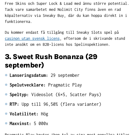
Free Skins och Super Lock & Load med ännu större potential.
Tack vare samarbetet med Nolimit City finns även en rad
köpalternativ via Sneaky Buy, där du kan hoppa direkt in i
funktionerna.
Du kommer endast få tillgång till Sneaky Slots spel på
casinon utan svensk licens
, eftersom de i skrivande stund
inte ansökt om en B2B-licens hos Spelinspektionen.
3. Sweet Rush Bonanza (29
september)
Lanseringsdatum:
29 september
Spelutvecklare:
Pragmatic Play
Speltyp:
Videoslot (6×5, Scatter Pays)
RTP:
Upp till 96,50% (flera varianter)
Volatilitet:
Hög
Maxvinst:
5 000x
Pragmatic Play knyter ihop två av sina mest populära titlar