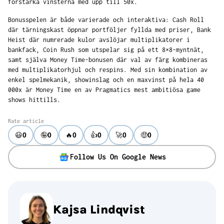
förstärka vinsterna med upp till 50x.
Bonusspelen är både varierade och interaktiva: Cash Roll
där tärningskast öppnar portföljer fyllda med priser, Bank
Heist där numrerade kulor avslöjar multiplikatorer i
bankfack, Coin Rush som utspelar sig på ett 8×8-myntnät,
samt själva Money Time-bonusen där val av färg kombineras
med multiplikatorhjul och respins. Med sin kombination av
enkel spelmekanik, showinslag och en maxvinst på hela 40
000x är Money Time en av Pragmatics mest ambitiösa game
shows hittills.
Rate article
😃
0
🤪
0
🔥
0
👍
0
🚀
0
🤑
0
Follow Us On Google News
Kajsa Lindqvist