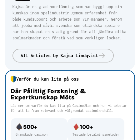
Kajsa är en glad norrlänning som har byggt upp sin
kunskap inom spelindustrin genom erfarenhet från
både kundsupport och arbete som VIP-manager. Genom
att jobba med såväl svenska som utländska spelare
har hon skapat en stadig grund för att jämföra olika
spelmarknader och förstå vad som verkligen lockar.
All Articles by Kajsa Lindqvist
Varför du kan lita på oss
Där Pålitlig Forskning &
Expertkunskap Möts
Läs mer om varför du kan lita på CasinoUtan och hur vi arbetar
för att ta fram relevant och välgrundat casinoinnehåll.
500+
100+
Granskade casinon
Testade betalningsmetoder