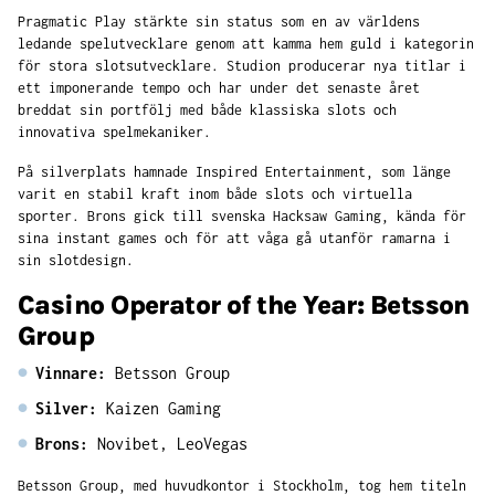
Pragmatic Play stärkte sin status som en av världens
ledande spelutvecklare genom att kamma hem guld i kategorin
för stora slotsutvecklare. Studion producerar nya titlar i
ett imponerande tempo och har under det senaste året
breddat sin portfölj med både klassiska slots och
innovativa spelmekaniker.
På silverplats hamnade Inspired Entertainment, som länge
varit en stabil kraft inom både slots och virtuella
sporter. Brons gick till svenska Hacksaw Gaming, kända för
sina instant games och för att våga gå utanför ramarna i
sin slotdesign.
Casino Operator of the Year: Betsson
Group
Vinnare:
Betsson Group
Silver:
Kaizen Gaming
Brons:
Novibet, LeoVegas
Betsson Group, med huvudkontor i Stockholm, tog hem titeln