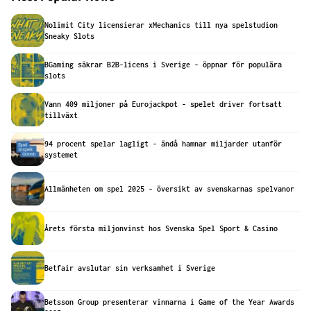
Nolimit City licensierar xMechanics till nya spelstudion
Sneaky Slots
BGaming säkrar B2B-licens i Sverige - öppnar för populära
slots
Vann 409 miljoner på Eurojackpot - spelet driver fortsatt
tillväxt
94 procent spelar lagligt - ändå hamnar miljarder utanför
systemet
Allmänheten om spel 2025 - översikt av svenskarnas spelvanor
Årets första miljonvinst hos Svenska Spel Sport & Casino
Betfair avslutar sin verksamhet i Sverige
Betsson Group presenterar vinnarna i Game of the Year Awards