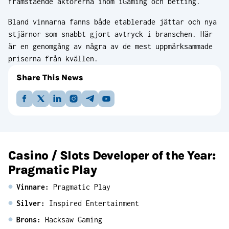
framstående aktörerna inom iGaming och betting.
Bland vinnarna fanns både etablerade jättar och nya
stjärnor som snabbt gjort avtryck i branschen. Här
är en genomgång av några av de mest uppmärksammade
priserna från kvällen.
Share This News
Casino / Slots Developer of the Year:
Pragmatic Play
Vinnare:
Pragmatic Play
Silver:
Inspired Entertainment
Brons:
Hacksaw Gaming