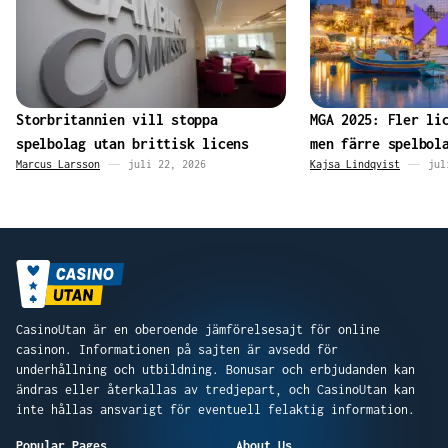
Storbritannien vill stoppa
MGA 2025: Fler li
spelbolag utan brittisk licens
men färre spelbol
Marcus Larsson
juli 22, 2026
Kajsa Lindqvist
jul
CasinoUtan är en oberoende jämförelsesajt för online
casinon. Informationen på sajten är avsedd för
underhållning och utbildning. Bonusar och erbjudanden kan
ändras eller återkallas av tredjepart, och CasinoUtan kan
inte hållas ansvarigt för eventuell felaktig information.
Popular Pages
About Us