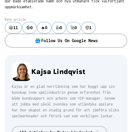
där både etablerade namn och nya utmanare fick välförtjänt
uppmärksamhet.
Rate article
😃
11
🤪
0
🔥
0
👍
0
🚀
0
🤑
1
Follow Us On Google News
Kajsa Lindqvist
Kajsa är en glad norrlänning som har byggt upp sin
kunskap inom spelindustrin genom erfarenhet från
både kundsupport och arbete som VIP-manager. Genom
att jobba med såväl svenska som utländska spelare
har hon skapat en stadig grund för att jämföra olika
spelmarknader och förstå vad som verkligen lockar.